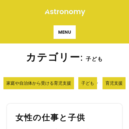
Skip
to
content
MENU
カテゴリー:
子ども
,
家庭や自治体から受ける育児支援
子ども
育児支援
女性の仕事と子供